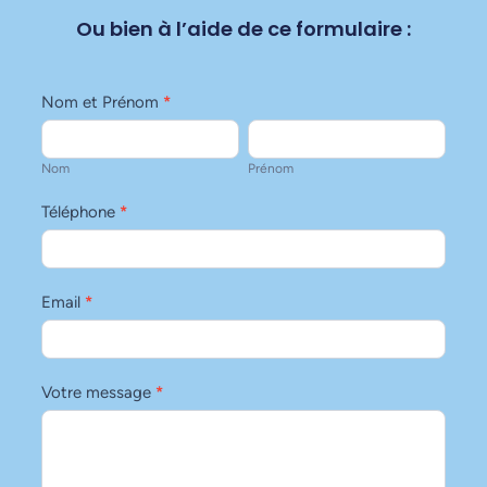
Ou bien à l’aide de ce formulaire :
contact
Nom et Prénom
*
Nom
Prénom
Nom
Prénom
Téléphone
*
Email
*
Votre message
*